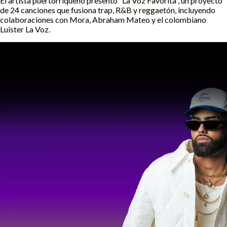
El artista puertorriqueño presentó “La Voz Favorita”, un proyecto
de 24 canciones que fusiona trap, R&B y reggaetón, incluyendo
colaboraciones con Mora, Abraham Mateo y el colombiano
Luister La Voz.