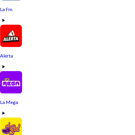
La Fm
Alerta
La Mega