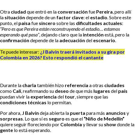
Otra
ciudad
que entró en la
conversación
fue
Pereira
, pero allí
la
situación
depende de un
factor clave
: el
estadio
. Sobre este
punto, el
paisa
fue
sincero
sobre las
dificultades actuales
:
“Pero es que Pereira están reconstruyendo el estadio… estamos
esperando qué pasa”
, dejando claro que la
intención
está, pero la
confirmación
depende de la
adecuación
del
escenario
.
Te puede interesar:
¿J Balvin traerá invitados a su gira por
Colombia en 2026? Esto respondió el cantante
Durante la
charla
también hizo
referencia
a otras
ciudades
como
Cali
, reafirmando su
deseo
de que más
lugares
del
país
puedan vivir la
experiencia
del
tour
, siempre que las
condiciones técnicas
lo permitan.
Por ahora,
J Balvin
deja abierta la
puerta
para más
anuncios
y
sorpresas
. Lo que sí es
seguro
es que el
“Niño de Medellín”
quiere seguir floreciendo por
Colombia
y llevar su
show
donde la
gente
lo está esperando.