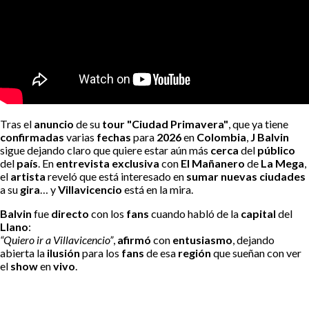
Tras el
anuncio
de su
tour "Ciudad Primavera"
, que ya tiene
confirmadas
varias
fechas
para
2026
en
Colombia
,
J Balvin
sigue dejando claro que quiere estar aún más
cerca
del
público
del
país
. En
entrevista exclusiva
con
El Mañanero
de
La Mega
,
el
artista
reveló que está interesado en
sumar nuevas ciudades
a su
gira
… y
Villavicencio
está en la mira.
Balvin
fue
directo
con los
fans
cuando habló de la
capital
del
Llano
:
“Quiero ir a Villavicencio”
,
afirmó
con
entusiasmo
, dejando
abierta la
ilusión
para los
fans
de esa
región
que sueñan con ver
el
show
en
vivo
.